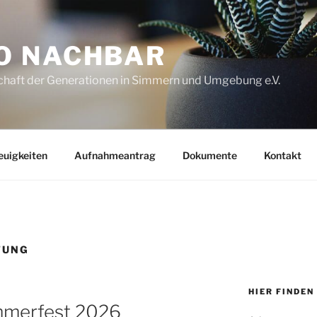
O NACHBAR
haft der Generationen in Simmern und Umgebung e.V.
euigkeiten
Aufnahmeantrag
Dokumente
Kontakt
TUNG
HIER FINDEN
mmerfest 2026