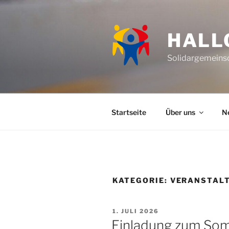
Zum
Inhalt
springen
HALL
Solidargemeinsc
Startseite
Über uns
N
KATEGORIE:
VERANSTAL
VERÖFFENTLICHT
1. JULI 2026
AM
Einladung zum So