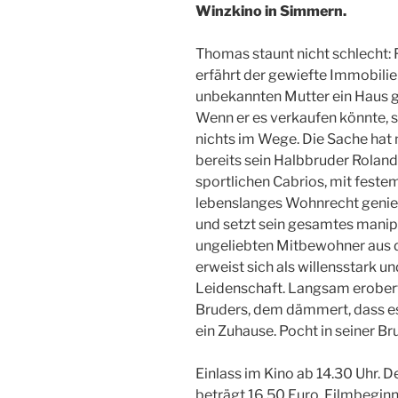
Winzkino in Simmern.
Thomas staunt nicht schlecht: 
erfährt der gewiefte Immobilie
unbekannten Mutter ein Haus ge
Wenn er es verkaufen könnte, 
nichts im Wege. Die Sache hat 
bereits sein Halbbruder Roland
sportlichen Cabrios, mit feste
lebenslanges Wohnrecht genieß
und setzt sein gesamtes manipu
ungeliebten Mitbewohner aus 
erweist sich als willensstark 
Leidenschaft. Langsam erobert
Bruders, dem dämmert, dass es
ein Zuhause. Pocht in seiner Br
Einlass im Kino ab 14.30 Uhr. De
beträgt 16,50 Euro. Filmbeginn