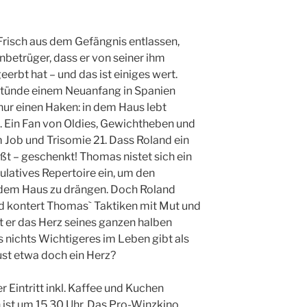
Frisch aus dem Gefängnis entlassen,
nbetrüger, dass er von seiner ihm
erbt hat – und das ist einiges wert.
stünde einem Neuanfang in Spanien
nur einen Haken: in dem Haus lebt
. Ein Fan von Oldies, Gewichtheben und
m Job und Trisomie 21. Dass Roland ein
t – geschenkt! Thomas nistet sich ein
latives Repertoire ein, um den
dem Haus zu drängen. Doch Roland
und kontert Thomas` Taktiken mit Mut und
 er das Herz seines ganzen halben
 nichts Wichtigeres im Leben gibt als
ust etwa doch ein Herz?
r Eintritt inkl. Kaffee und Kuchen
 ist um 15.30 Uhr. Das Pro-Winzkino