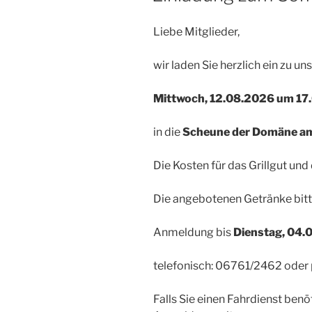
Liebe Mitglieder,
wir laden Sie herzlich
ein
zu un
Mittwoch
,
1
2
.08.202
6
um 1
7
.
in
d
ie
Scheune
der
Domäne a
Die Kosten
für das
Grillgut und
Die angebotenen
Getränke
bit
Anmeldung bis
Dienstag,
0
4
.
telefonisch
: 06761/
2462 oder
Falls Sie einen Fahrdienst benö