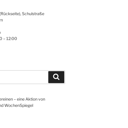
(Rückseite), Schulstraße
rn
n
0 – 12:00
Suchen