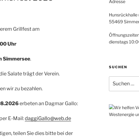
Adresse
Hunsrückhalle 
55469 Simme
serem
Grill
fest
am
Öffnungszeite
dienstags 10:0
0
0 Uhr
m
Simmers
ee
.
SUCHEN
 die Salate
trägt der Verein.
Suchen
nach:
ten wir zu bezahlen
.
0
8
.202
6
erbeten an
Dagmar Gallo:
per
E-Mail:
daggiGallo@web.de
tigen,
teilen
Sie dies bitte bei der