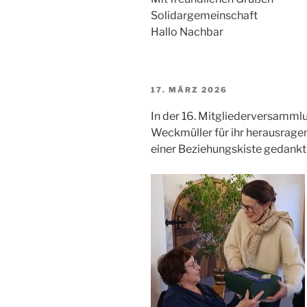
Solidargemeinschaft
Hallo Nachbar
VERÖFFENTLICHT
17. MÄRZ 2026
AM
In der 16. Mitgliederversamml
Weckmüller für ihr herausrag
einer Beziehungskiste gedankt